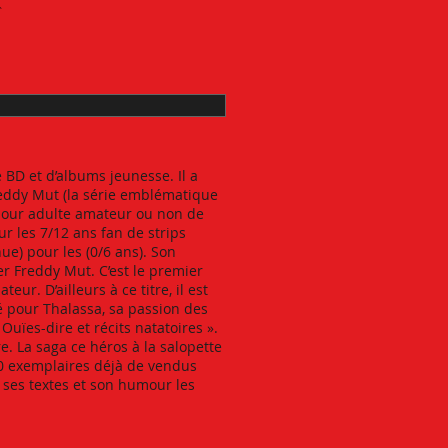
 BD et d’albums jeunesse. Il a
reddy Mut (la série emblématique
 (pour adulte amateur ou non de
r les 7/12 ans fan de strips
nue) pour les (0/6 ans). Son
er Freddy Mut. C’est le premier
r. D’ailleurs à ce titre, il est
é pour Thalassa, sa passion des
 Ouïes-dire et récits natatoires ».
. La saga ce héros à la salopette
00 exemplaires déjà de vendus
e ses textes et son humour les