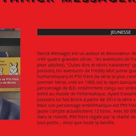
JEUNESSE
Yanick Messager est un auteur et dessinateur de
créé quatre grandes séries : les aventures de F
pour adultes), "Ouïes-dire et récits natatoires"
poisson), les aventures de Freddy Mut Junior (pou
humoristiques) et P'tit frère (la série la plus con
premier héros, créé en 1989, est le lapin banqui
personnage de B.D. entièrement conçu sur ordinateu
entré au musée de l’informatique. Ayant travaill
poissons lui fait écrire à partir de 2014 la série «
Mais son personnage emblématique est P’tit frère
jaune compte actuellement 12 titres. Avec 60 0
dans le monde, P’tit frère régale par la réalité d
tout-petits… Ainsi que toute la famille.