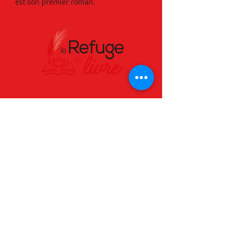
est son premier roman.
Téléphone :
02 51 42 96 20
Email :
contact@lerefugedulivre.com
Adresse :
Forêt de Grasla, 85260 LES
BROUZILS