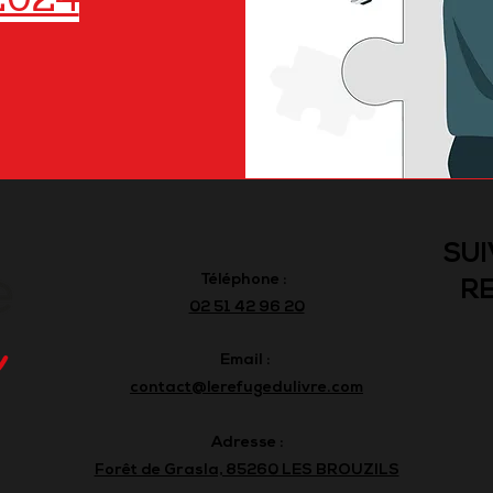
2024
SUI
Téléphone :
RE
02 51 42 96 20
Email :
contact@lerefugedulivre.com
Adresse :
Forêt de Grasla, 85260 LES BROUZILS