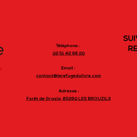
SUI
Téléphone :
RE
02 51 42 96 20
Email :
contact@lerefugedulivre.com
Adresse :
Forêt de Grasla, 85260 LES BROUZILS