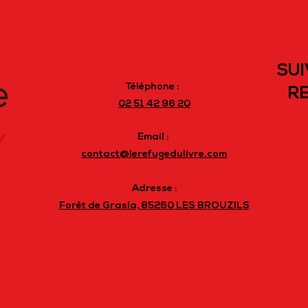
SUI
Téléphone :
RE
02 51 42 96 20
Email :
contact@lerefugedulivre.com
Adresse :
Forêt de Grasla, 85260 LES BROUZILS