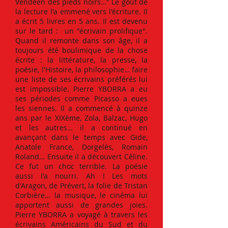
Vendéen des pieds noirs…" Le goût de
la lecture l'a emmené vers l'écriture. Il
a écrit 5 livres en 5 ans. Il est devenu
sur le tard : un "écrivain prolifique".
Quand il remonte dans son âge, il a
toujours été boulimique de la chose
écrite : la littérature, la presse, la
poésie, l'Histoire, la philosophie… faire
une liste de ses écrivains préférés lui
est impossible. Pierre YBORRA a eu
ses périodes comme Picasso a eues
les siennes. Il a commencé à quinze
ans par le XIXème, Zola, Balzac, Hugo
et les autres… il a continué en
avançant dans le temps avec Gide,
Anatole France, Dorgelès, Romain
Roland… Ensuite il a découvert Céline.
Ce fut un choc terrible. La poésie
aussi l'a nourri. Ah ! Les mots
d'Aragon, de Prévert, la folie de Tristan
Corbière… la musique, le cinéma lui
apportent aussi de grandes joies.
Pierre YBORRA a voyagé à travers les
écrivains Américains du Sud et du