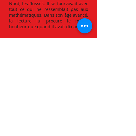
Nord, les Russes. Il se fourvoyait avec
tout ce qui ne ressemblait pas aux
mathématiques. Dans son âge avancé,
la lecture lui procure le même
bonheur que quand il avait dix ans.
Téléphone :
02 51 42 96 20
Email :
contact@lerefugedulivre.com