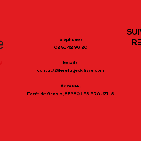
SUI
Téléphone :
RE
02 51 42 96 20
Email :
contact@lerefugedulivre.com
Adresse :
Forêt de Grasla, 85260 LES BROUZILS