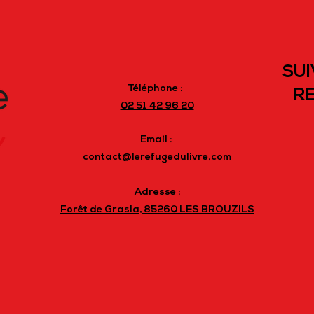
SUI
Téléphone :
RE
02 51 42 96 20
Email :
contact@lerefugedulivre.com
Adresse :
Forêt de Grasla, 85260 LES BROUZILS